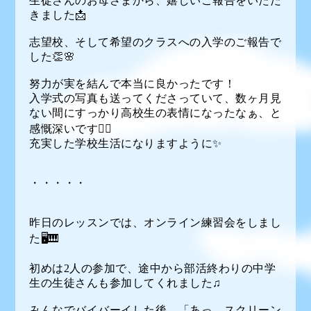
生徒さんのお母さまから、嬉しいご報告をいただ
きました📩
志望校、そして希望のクラスへの入学のご報告で
した👏🌸
努力が実を結んで本当に良かったです！
入学式の写真も送ってくださっていて、数ヶ月見
ない間にすっかり高校生の表情になったなぁ、と
感慨深いです🙍‍♂️
充実した学校生活になりますように✨
・・・・・
昨日のレッスンでは、オンライン練習会をしまし
た🖥🎹
初めは2人の参加で、途中から部活終わりの中学
生の生徒さんも参加してくれました♫
みんなでバイバーイした後、「あっ、スクリーン